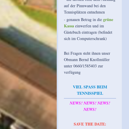
auf der Pinnwand bei den
Tennisplätzen entnehmen
grüne
- genauen Betrag in die
Kassa
einwerfen und im
Gästebuch eintragen (befindet
sich im Computerschrank)
Bei Fragen steht ihnen unser
Obmann Bernd Knollmüller
unter 0660/1585403 zur
verfügung
VIEL SPASS BEIM
TENNISSPIEL
NEWS! NEWS! NEWS!
NEWS!
SAVE THE DATE: