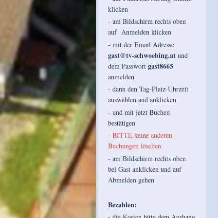
klicken
- am Bildschirm rechts oben
auf Anmelden klicken
- mit der Email Adresse
gast@tv-schwoebing.at
und
gast8665
dem Passwort
anmelden
- dann den Tag-Platz-Uhrzeit
auswählen and anklicken
- und mit jetzt Buchen
bestätigen
-
BITTE keine anderen
Buchungen löschen
- am Bildschirm rechts oben
bei Gast anklicken und auf
Abmelden gehen
Bezahlen:
- die Kosten bitte dem Aushang