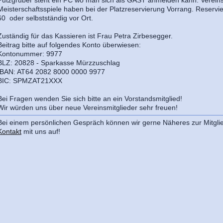
Meisterschaftsspiele haben bei der Platzreservierung Vorrang. Reserv
60 oder selbstständig vor Ort.
Zuständig für das Kassieren ist Frau Petra Zirbesegger.
Beitrag bitte auf folgendes Konto überwiesen:
Kontonummer: 9977
BLZ: 20828 - Sparkasse Mürzzuschlag
IBAN: AT64 2082 8000 0000 9977
BIC: SPMZAT21XXX
Bei Fragen wenden Sie sich bitte an ein Vorstandsmitglied!
Wir würden uns über neue Vereinsmitglieder sehr freuen!
Bei einem persönlichen Gespräch können wir gerne Näheres zur Mitgli
Kontakt
mit uns auf!