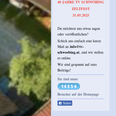
40 JAHRE TV SCHWÖBING
ZELTFEST
31.05.2025
Du möchtest uns etwas sagen
oder veröffentlichen?
Schick uns einfach eine kurze
info@tv-
Mail an
schwoebing.at
, und wir stellen
es online.
Wir sind gespannt auf eure
Beiträge!
Sie sind unser
Besucher auf der Homepage
Teilen