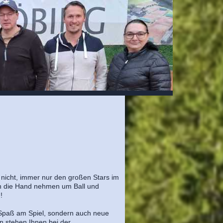
nicht, immer nur den großen Stars im
n die Hand nehmen um Ball und
!
ur Spaß am Spiel, sondern auch neue
n stehen Ihnen bei der