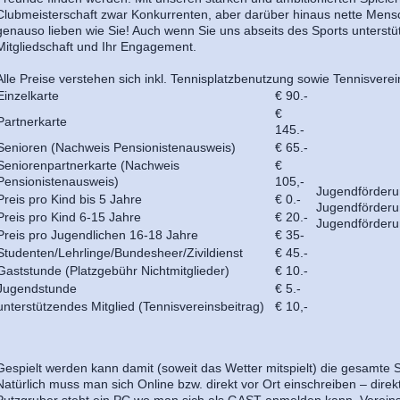
Clubmeisterschaft zwar Konkurrenten, aber darüber hinaus nette Mensc
genauso lieben wie Sie! Auch wenn Sie uns abseits des Sports unterstüt
Mitgliedschaft und Ihr Engagement.
Alle Preise verstehen sich inkl. Tennisplatzbenutzung sowie Tennisverei
Einzelkarte
€ 90.-
€
Partnerkarte
145.-
Senioren (Nachweis Pensionistenausweis)
€ 65.-
Seniorenpartnerkarte (Nachweis
€
Pensionistenausweis)
105,-
Jugendförderu
Preis pro Kind bis 5 Jahre
€ 0.-
Jugendförderu
Preis pro Kind 6-15 Jahre
€ 20.-
Jugendförderu
Preis pro Jugendlichen 16-18 Jahre
€ 35-
Studenten/Lehrlinge/Bundesheer/Zivildienst
€ 45.-
Gaststunde (Platzgebühr Nichtmitglieder)
€ 10.-
Jugendstunde
€ 5.-
unterstützendes Mitglied (Tennisvereinsbeitrag)
€ 10,-
Gespielt werden kann damit (soweit das Wetter mitspielt) die gesamte 
Natürlich muss man sich Online bzw. direkt vor Ort einschreiben – dire
Putzgruber steht ein PC wo man sich als GAST anmelden kann. Verein