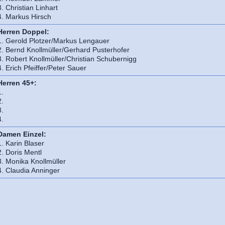
3. Christian Linhart
4. Markus Hirsch
Herren Doppel:
1. Gerold Plotzer/Markus Lengauer
2. Bernd Knollmüller/Gerhard Pusterhofer
3. Robert Knollmüller/Christian Schubernigg
4. Erich Pfeiffer/Peter Sauer
Herren 45+:
1.
2.
3.
4.
Damen Einzel:
1. Karin Blaser
2. Doris Mentl
3. Monika Knollmüller
4. Claudia Anninger