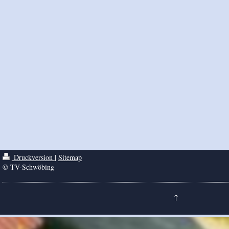
Druckversion
|
Sitemap
© TV-Schwöbing
↑