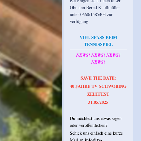
Bei Fragen steht ihnen unser
Obmann Bernd Knollmüller
unter 0660/1585403 zur
verfügung
VIEL SPASS BEIM
TENNISSPIEL
NEWS! NEWS! NEWS!
NEWS!
SAVE THE DATE:
40 JAHRE TV SCHWÖBING
ZELTFEST
31.05.2025
Du möchtest uns etwas sagen
oder veröffentlichen?
Schick uns einfach eine kurze
info@tv-
Mail an