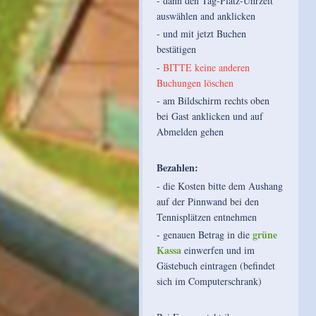
- dann den Tag-Platz-Uhrzeit
auswählen and anklicken
- und mit jetzt Buchen
bestätigen
-
BITTE keine anderen
Buchungen löschen
- am Bildschirm rechts oben
bei Gast anklicken und auf
Abmelden gehen
Bezahlen:
- die Kosten bitte dem Aushang
auf der Pinnwand bei den
Tennisplätzen entnehmen
grüne
- genauen Betrag in die
Kassa
einwerfen und im
Gästebuch eintragen (befindet
sich im Computerschrank)