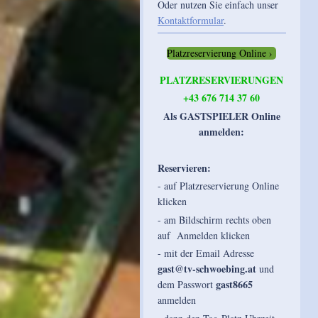
Oder nutzen Sie einfach unser
Kontaktformular
.
Platzreservierung Online
PLATZRESERVIERUNGEN
+43 676 714 37 60
Als GASTSPIELER Online
anmelden:
Reservieren:
- auf Platzreservierung Online
klicken
- am Bildschirm rechts oben
auf Anmelden klicken
- mit der Email Adresse
gast@tv-schwoebing.at
und
gast8665
dem Passwort
anmelden